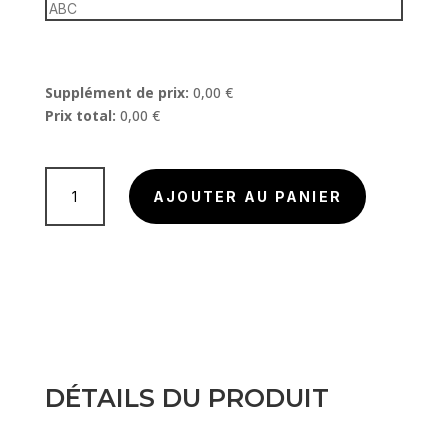
Supplément de prix:
0,00
€
Prix ​​total:
0,00
€
quantité
de
AJOUTER AU PANIER
POLO
DE
SORTIE
DÉTAILS DU PRODUIT